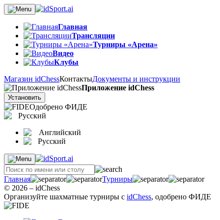
Главная
Трансляции
Турниры «Арена»
Видео
Клубы
Магазин idChess
Контакты
Документы и инструкции
Приложение idChess
Установить
Одобрено ФИДЕ
Русский
Английский
Русский
Главная
Турниры
© 2026 – idChess
Организуйте шахматные турниры с
idChess
, одобрено ФИДЕ