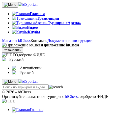
Главная
Трансляции
Турниры «Арена»
Видео
Клубы
Магазин idChess
Контакты
Документы и инструкции
Приложение idChess
Установить
Одобрено ФИДЕ
Русский
Английский
Русский
© 2026 – idChess
Организуйте шахматные турниры с
idChess
, одобрено ФИДЕ
Главная