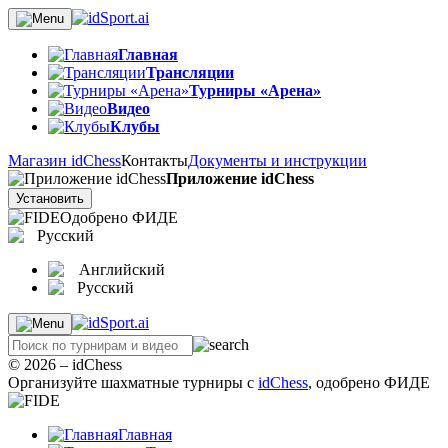
Главная
Трансляции
Турниры «Арена»
Видео
Клубы
Магазин idChess
Контакты
Документы и инструкции
Приложение idChess
Установить
Одобрено ФИДЕ
Русский
Английский
Русский
© 2026 – idChess
Организуйте шахматные турниры с
idChess
, одобрено ФИДЕ
Главная